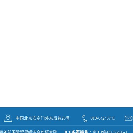
中国北京安定门外东后巷28号
010-64245741
商务部国际贸易经济合作研究院
ICP备案编号：
京ICP备05036406-1