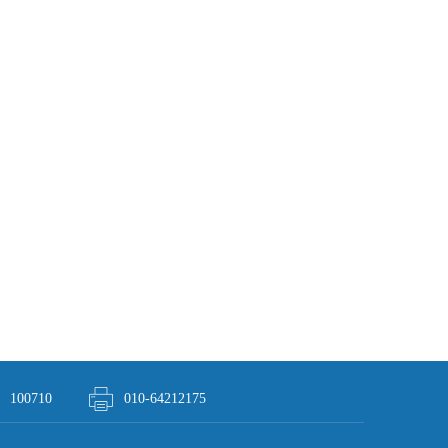
100710
010-64212175