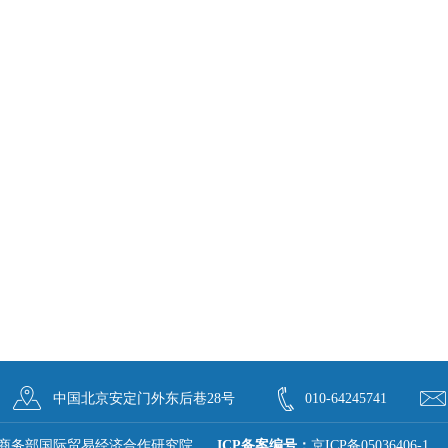
中国北京安定门外东后巷28号
010-64245741
商务部国际贸易经济合作研究院
ICP备案编号：
京ICP备05036406-1