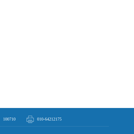
100710
010-64212175